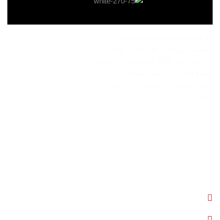
شركة مارينا للمصاعد والمنصات
تأسست في مصر عام 1984 ، وبدأت
في قطر عام 2008 متخصصة في مجال
تصنيع وتوريد وتركيب المصاعد
يمكننا تصنيع أي مواصفات أو متطلبات
خاصة
تواصل معنا
رويال بلازا مول السد - الطابق الثالث
74096650 - 70274511 - 44323246