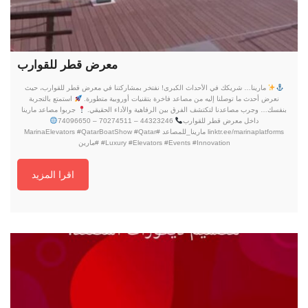
معرض قطر للقوارب
مارينا… شريكك في الأحداث الكبرى! نفتخر بمشاركتنا في معرض قطر للقوارب، حيث
نعرض أحدث ما توصلنا إليه من مصاعد فاخرة بتقنيات أوروبية متطورة.
استمتع بالتجربة
بنفسك… وجرب مصاعدنا لتكتشف الفرق بين الرفاهية والأداء الحقيقي.
جربوا مصاعد مارينا
داخل معرض قطر للقوارب
44323246 – 70274511 – 74096650
linktr.ee/marinaplatforms مارينا_للمصاعد #MarinaElevators #QatarBoatShow #Qatar
#Luxury #Elevators #Events #Innovation #مارين
اقرا المزيد