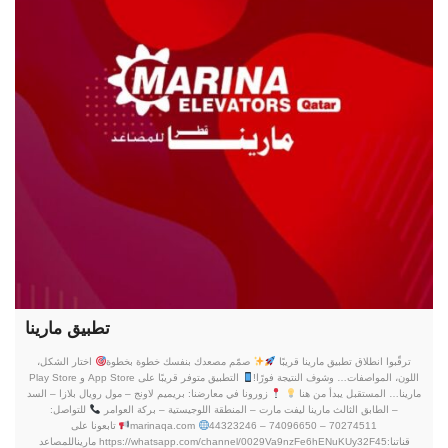
تطبيق مارينا
ترقّبوا انطلاق تطبيق مارينا قريبًا
صمّم مصعدك بنفسك خطوة بخطوة
اختار الشكل،
اللون، المواصفات… وشوف النتيجة فورًا!
التطبيق متوفر قريبًا على App Store و Play Store
مارينا… المستقبل يبدأ من هنا
زورونا في معارضنا: بريميم لاونج – مول رويال بلازا – السد
– الطابق الثالث مارينا ليفت مارت – المنطقة اللوجيستية – بركة العوامر
للتواصل:
70274511 – 74096650 – 44323246
marinaqa.com
تابعونا على
قناتنا:https://whatsapp.com/channel/0029Va9nzFe6hENuKUy32F45 ماريناللمصاعد