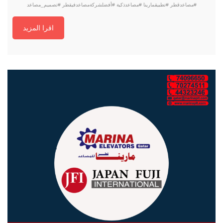
#مصاعدقطر #تطبيقمارينا #مصاعدذكية #أفضلشركةمصاعدفيقطر #تصميم_مصاعد
اقرا المزيد